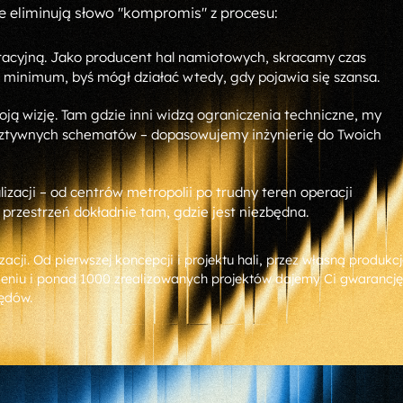
tóre eliminują słowo "kompromis" z procesu:
cyjną. Jako producent hal namiotowych, skracamy czas
 minimum, byś mógł działać wtedy, gdy pojawia się szansa.
ją wizję. Tam gdzie inni widzą ograniczenia techniczne, my
 sztywnych schematów – dopasowujemy inżynierię do Twoich
alizacji – od centrów metropolii po trudny teren operacji
 przestrzeń dokładnie tam, gdzie jest niezbędna.
cji. Od pierwszej koncepcji i projektu hali, przez własną produkcj
eniu i ponad 1000 zrealizowanych projektów dajemy Ci gwarancję
łędów.