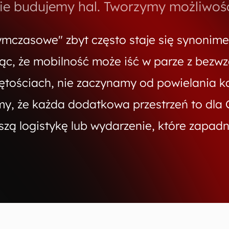
ie budujemy hal. Tworzymy możliwośc
tymczasowe" zbyt często staje się synon
ąc, że mobilność może iść w parze z bezw
ętościach, nie zaczynamy od powielania 
y, że każda dodatkowa przestrzeń to dla C
szą logistykę lub wydarzenie, które zapad