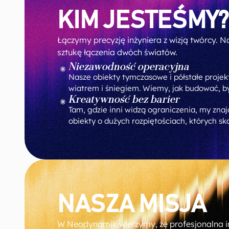
KIM JESTEŚMY?
Łączymy precyzję inżyniera z wizją twórcy. N
sztukę łączenia dwóch światów.
Niezawodność operacyjna
Nasze obiekty tymczasowe i półstałe proje
wiatrem i śniegiem. Wiemy, jak budować, by
Kreatywność bez barier
Tam, gdzie inni widzą ograniczenia, my zna
obiekty o dużych rozpiętościach, których sk
NASZA MISJA
W Neodynamik wierzymy, że profesjonalna i