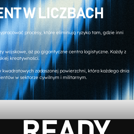
NT W LICZBACH
pracować procesy, które eliminują ryzyko tam, gdzie inni
zy wojskowe, aż po gigantyczne centra logistyczne. Każdy z
skiej kreatywności.
w kwadratowych zadaszonej powierzchni, która każdego dnia
ientów w sektorze cywilnym i militarnym.
READY.