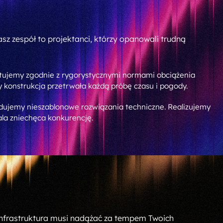
asz zespół to projektanci, którzy opanowali trudną
ktujemy zgodnie z rygorystycznymi normami obciążenia
 konstrukcja przetrwała każdą próbę czasu i pogody.
jdujemy nieszablonowe rozwiązania techniczne. Realizujemy
ala zniechęca konkurencję.
nfrastruktura musi nadążać za tempem Twoich