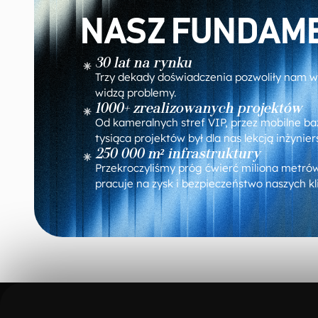
NASZ FUNDAME
30 lat na rynku
Trzy dekady doświadczenia pozwoliły nam wy
widzą problemy.
1000+ zrealizowanych projektów
Od kameralnych stref VIP, przez mobilne ba
tysiąca projektów był dla nas lekcją inżynier
250 000 m² infrastruktury
Przekroczyliśmy próg ćwierć miliona metró
pracuje na zysk i bezpieczeństwo naszych kl