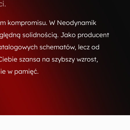
i.
imem kompromisu. W Neodynamik
zględną solidnością. Jako producent
katalogowych schematów, lecz od
iebie szansa na szybszy wzrost,
nie w pamięć.