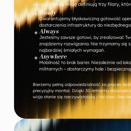
decyzji. Naszą misję definiują trzy filary, k
Ready
Gwarantujemy błyskawiczną gotowość opera
dostarczenia infrastruktury do niezbędnego
Always
Jesteśmy zawsze gotowi, by zrealizować Two
znajdziemy rozwiązania. Nie trzymamy się
najbardziej śmiałych wymagań.
Anywhere
Mobilność to brak barier. Niezależnie od lok
militarnych – dostarczymy hale i bezpieczną
Bierzemy pełną odpowiedzialność za proces realiza
precyzyjny montaż. Dzięki 30-letniemu doświadcz
wizja stanie się rzeczywistością – na czas i bez b