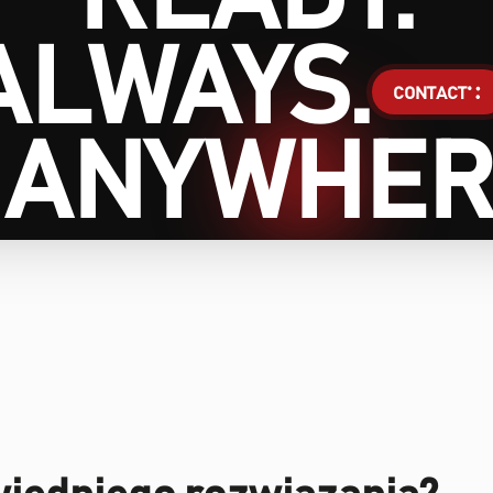
ALWAYS.
CONTACT
ANYWHER